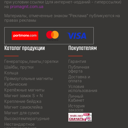
при условии ссылки (для интернет-изданий - гиперссылки)
на
promagnit.com.ua
Материалы, отмеченные знаком "Реклама" публикуются на
правах рекламы
Каталог продукции
Покупателям
Генераторы,лампы,горелки
Гарантия
Шайбы, прутки
Публичная
оферта
Кольца
Доставка и
Прямоугольные магниты
оплата
Кубические
Условия
Крепёжные магниты
использования
Магнит замок S + N
Личный
Кабинет
Крепление бейджа
История
Магнит самоклейка
заказов
Магнит для сумок
Высокотемпературные
Нестандартное