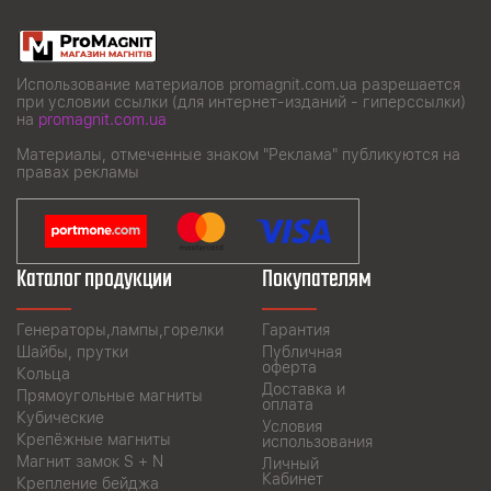
Использование материалов promagnit.com.ua разрешается
при условии ссылки (для интернет-изданий - гиперссылки)
на
promagnit.com.ua
Материалы, отмеченные знаком "Реклама" публикуются на
правах рекламы
Каталог продукции
Покупателям
Генераторы,лампы,горелки
Гарантия
Шайбы, прутки
Публичная
оферта
Кольца
Доставка и
Прямоугольные магниты
оплата
Кубические
Условия
Крепёжные магниты
использования
Магнит замок S + N
Личный
Кабинет
Крепление бейджа