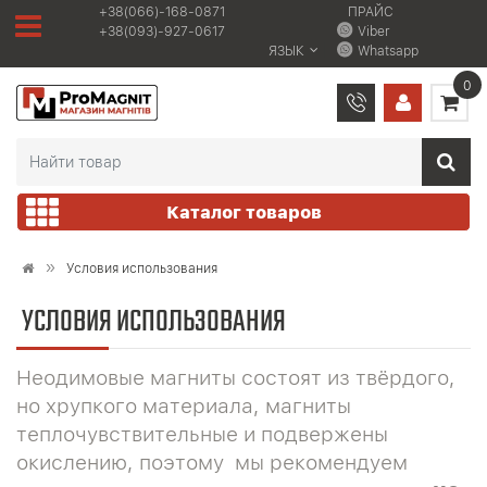
+38(066)-168-0871
ПРАЙС
+38(093)-927-0617
Viber
ЯЗЫК
Whatsapp
0
Каталог товаров
Условия использования
УСЛОВИЯ ИСПОЛЬЗОВАНИЯ
Неодимовые магниты состоят из твёрдого,
но хрупкого материала, магниты
теплочувствительные и подвержены
окислению, поэтому мы рекомендуем