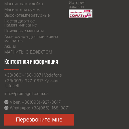
История
Магнит самоклейка
заказов
Магнит для сумок
Высокотемпературные
Нестандартное
намагничивание
Поисковые магниты
Аксессуары для поисковых
магнитов
Акции
МАГНИТЫ С ДЕФЕКТОМ
Контактная информация
+38(066)-168-0871
Vodafone
+38(093)-927-0617
Kyivstar
Lifecell
info@promagnit.com.ua
Viber:
+38(093)-927-0617
WhatsApp:
+38(066)-168-0871
Перезвоните мне