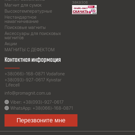
заказов
Магнит для сумок
Высокотемпературные
Нестандартное
намагничивание
Поисковые магниты
Аксессуары для поисковых
магнитов
Акции
МАГНИТЫ С ДЕФЕКТОМ
Контактная информация
+38(066)-168-0871
Vodafone
+38(093)-927-0617
Kyivstar
Lifecell
info@promagnit.com.ua
Viber:
+38(093)-927-0617
WhatsApp:
+38(066)-168-0871
Перезвоните мне