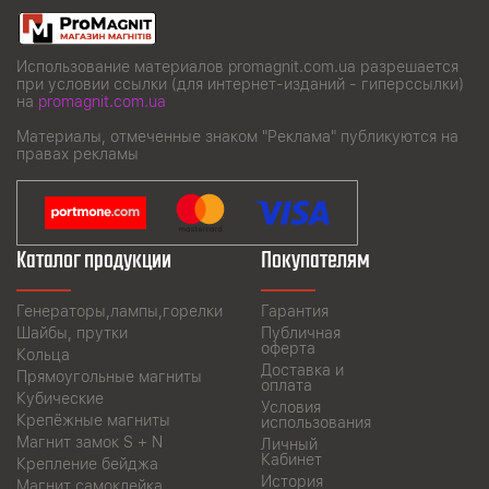
Использование материалов promagnit.com.ua разрешается
при условии ссылки (для интернет-изданий - гиперссылки)
на
promagnit.com.ua
Материалы, отмеченные знаком "Реклама" публикуются на
правах рекламы
Каталог продукции
Покупателям
Генераторы,лампы,горелки
Гарантия
Шайбы, прутки
Публичная
оферта
Кольца
Доставка и
Прямоугольные магниты
оплата
Кубические
Условия
Крепёжные магниты
использования
Магнит замок S + N
Личный
Кабинет
Крепление бейджа
История
Магнит самоклейка