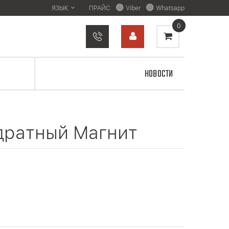
ЯЗЫК
ПРАЙС
Viber
Whatsapp
0
НОВОСТИ
адратный Магнит