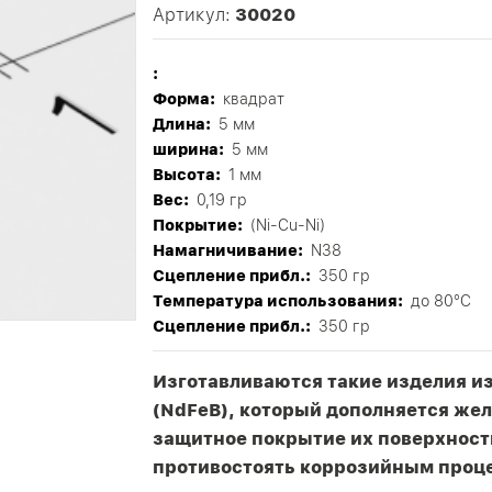
Артикул:
30020
:
Форма:
квадрат
Длина:
5 мм
ширина:
5 мм
Высота:
1 мм
Вес:
0,19 гр
Покрытие:
(Ni-Cu-Ni)
Намагничивание:
N38
Сцепление прибл.:
350 гр
Tемпература использования:
до 80°C
Сцепление прибл.:
350 гр
Изготавливаются такие изделия и
(NdFeB), который дополняется жел
защитное покрытие их поверхност
противостоять коррозийным проц