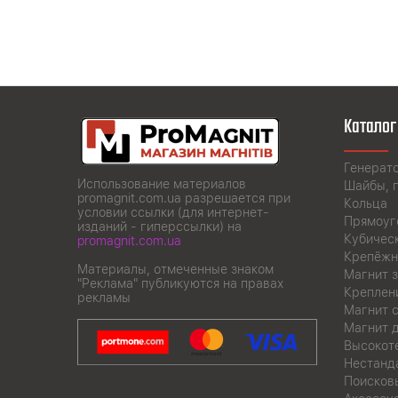
Каталог
Генерат
Использование материалов
Шайбы, 
promagnit.com.ua разрешается при
Кольца
условии ссылки (для интернет-
Прямоуг
изданий - гиперссылки) на
Кубичес
promagnit.com.ua
Крепёжн
Материалы, отмеченные знаком
Магнит з
"Реклама" публикуются на правах
Креплен
рекламы
Магнит 
Магнит 
Высокот
Нестанд
Поисков