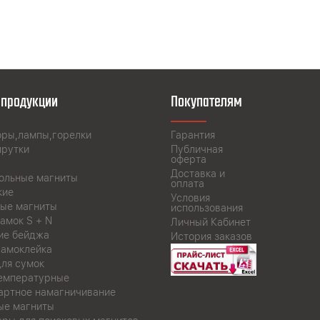
 продукции
Покупателям
оры,лампы,горелки
Гарантия
прутки
Публичная
оферта
Доставка и
ольные магниты
оплата
кие
Условия
ые магниты
использования
амок S + N
Личный Кабинет
ие бейджа
История заказов
самоклейка
для сумок
емпературные
артное намагничивание
ые магниты