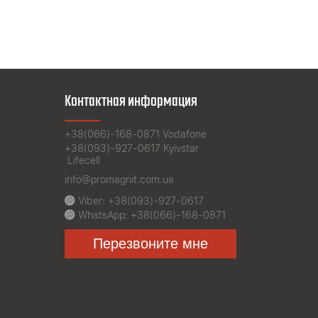
Контактная информация
+38(066)-168-0871
Vodafone
+38(093)-927-0617
Kyivstar
Lifecell
info@promagnit.com.ua
Viber:
+38(093)-927-0617
WhatsApp:
+38(066)-168-0871
Перезвоните мне