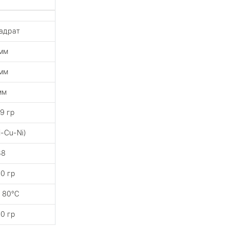
адрат
мм
мм
мм
19 гр
i-Cu-Ni)
38
0 гр
 80°C
0 гр