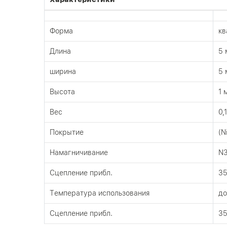
Форма
кв
Длина
5 
ширина
5 
Высота
1 
Вес
0,
Покрытие
(N
Намагничивание
N
Сцепление прибл.
35
Tемпература использования
до
Сцепление прибл.
35