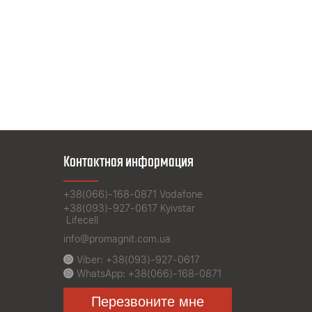
Контактная информация
+38(066)-168-0871
Vodafone
+38(093)-927-0617
Kyivstar
Lifecell
info@promagnit.com.ua
Viber:
+38(093)-927-0617
WhatsApp:
+38(066)-168-0871
Перезвоните мне