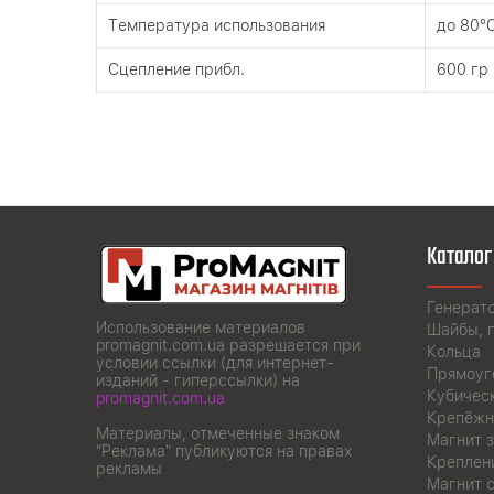
Tемпература использования
до 80°
Сцепление прибл.
600 гр
Каталог
Генерат
Использование материалов
Шайбы, 
promagnit.com.ua разрешается при
Кольца
условии ссылки (для интернет-
Прямоуг
изданий - гиперссылки) на
Кубичес
promagnit.com.ua
Крепёжн
Материалы, отмеченные знаком
Магнит з
"Реклама" публикуются на правах
Креплен
рекламы
Магнит 