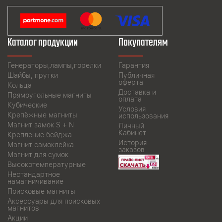
Каталог продукции
Покупателям
Генераторы,лампы,горелки
Гарантия
Шайбы, прутки
Публичная
оферта
Кольца
Доставка и
Прямоугольные магниты
оплата
Кубические
Условия
Крепёжные магниты
использования
Магнит замок S + N
Личный
Кабинет
Крепление бейджа
История
Магнит самоклейка
заказов
Магнит для сумок
Высокотемпературные
Нестандартное
намагничивание
Поисковые магниты
Аксессуары для поисковых
магнитов
Акции