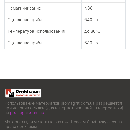
Намагничивание
N38
Сцепление прибл.
640 гр
Tемпература использования
до 80°C
Сцепление прибл.
640 гр
Использование материалов promagnit.com.ua разрешается
при условии ссылки (для интернет-изданий - гиперссылки)
на
promagnit.com.ua
Материалы, отмеченные знаком "Реклама" публикуются на
правах рекламы