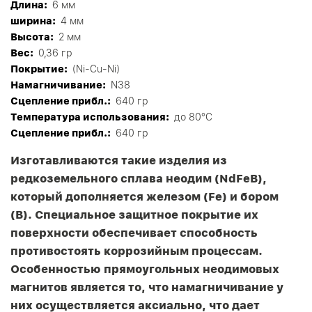
Длина:
6 мм
ширина:
4 мм
Высота:
2 мм
Вес:
0,36 гр
Покрытие:
(Ni-Cu-Ni)
Намагничивание:
N38
Сцепление прибл.:
640 гр
Tемпература использования:
до 80°C
Сцепление прибл.:
640 гр
Изготавливаются такие изделия из
редкоземельного сплава неодим (NdFeB),
который дополняется железом (Fe) и бором
(B). Специальное защитное покрытие их
поверхности обеспечивает способность
противостоять коррозийным процессам.
Особенностью прямоугольных неодимовых
магнитов является то, что намагничивание у
них осуществляется аксиально, что дает