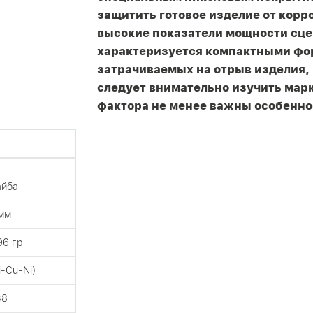
защитить готовое изделие от корр
высокие показатели мощности сцеп
характеризуется компактными фор
затрачиваемых на отрыв изделия, 
следует внимательно изучить марк
фактора не менее важны особенно
айба
мм
96 гр
i-Cu-Ni)
38