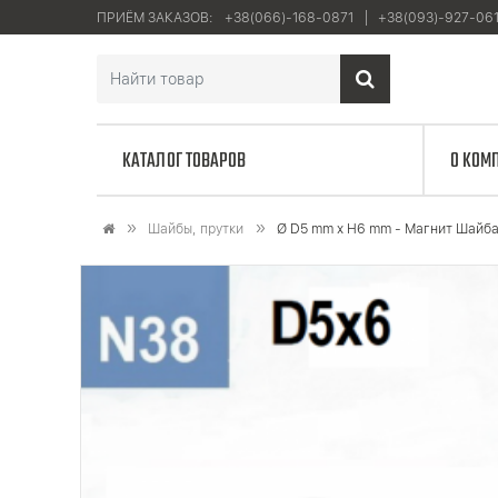
ПРИЁМ ЗАКАЗОВ:
+38(066)-168-0871
+38(093)-927-06
КАТАЛОГ ТОВАРОВ
О КОМ
Шайбы, прутки
Ø D5 mm x H6 mm - Магнит Шайб