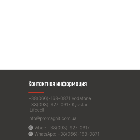
Контактная информация
+38(066)-168-0871
Vodafone
+38(093)-927-0617
Kyivstar
Lifecell
info@promagnit.com.ua
Viber:
+38(093)-927-0617
WhatsApp:
+38(066)-168-0871