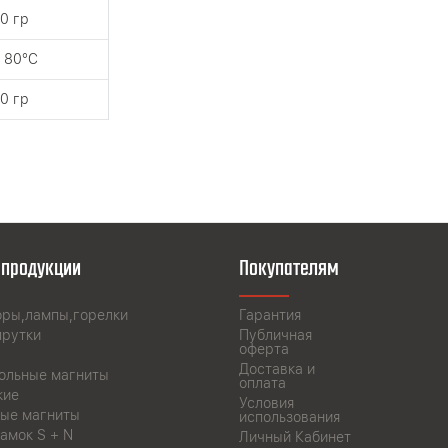
0 гр
 80°C
0 гр
 продукции
Покупателям
оры,лампы,горелки
Гарантия
прутки
Публичная
оферта
Доставка и
ольные магниты
оплата
кие
Условия
ые магниты
использования
амок S + N
Личный Кабинет