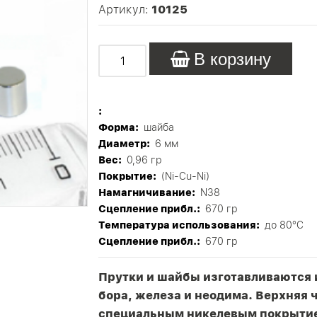
Артикул:
10125
В корзину
:
Форма:
шайба
Диаметр:
6 мм
Вес:
0,96 гр
Покрытие:
(Ni-Cu-Ni)
Намагничивание:
N38
Сцепление прибл.:
670 гр
Tемпература использования:
до 80°C
Сцепление прибл.:
670 гр
Прутки и шайбы изготавливаются 
бора, железа и неодима. Верхняя 
специальным никелевым покрытие