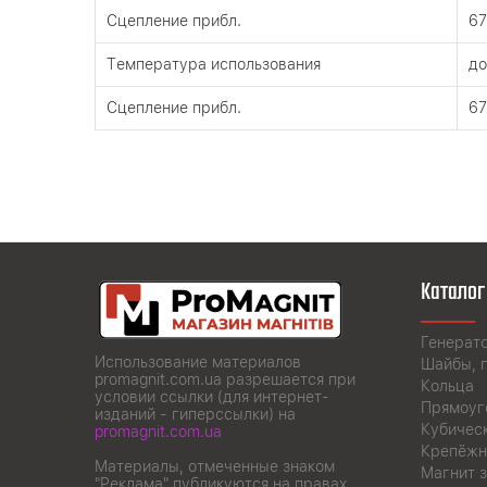
Сцепление прибл.
67
Tемпература использования
до
Сцепление прибл.
67
Каталог
Генерат
Использование материалов
Шайбы, 
promagnit.com.ua разрешается при
Кольца
условии ссылки (для интернет-
Прямоуг
изданий - гиперссылки) на
Кубичес
promagnit.com.ua
Крепёжн
Материалы, отмеченные знаком
Магнит з
"Реклама" публикуются на правах