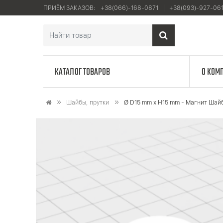
ПРИЁМ ЗАКАЗОВ:
+38(066)-168-0871
+38(093)-927-06
КАТАЛОГ ТОВАРОВ
О КОМ
Шайбы, прутки
Ø D15 mm х H15 mm - Магнит Шай