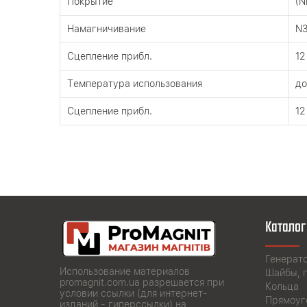
Покрытие
(N
Намагничивание
N
Сцепление прибл.
12
Tемпература использования
до
Сцепление прибл.
12
Каталог
Генерат
Использование материалов
Шайбы, 
promagnit.com.ua разрешается при
Кольца
условии ссылки (для интернет-
Прямоуг
изданий - гиперссылки) на