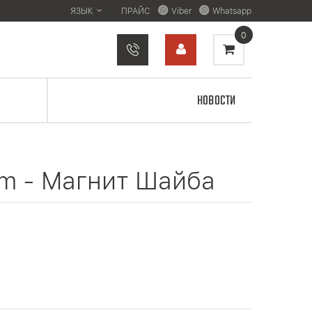
ЯЗЫК
ПРАЙС
Viber
Whatsapp
0
НОВОСТИ
m - Магнит Шайба