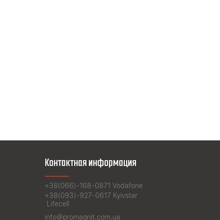
Контактная информация
+38(066)-168-0871
Vodafone
+38(093)-927-0617
Kyivstar
Lifecell
info@promagnit.com.ua