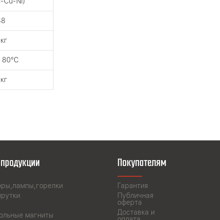
i-Cu-Ni)
38
 кг
 80°C
 кг
 продукции
Покупателям
оры,лампы,горелки
Гарантия
прутки
Публичная
оферта
Доставка и
ольные магниты
оплата