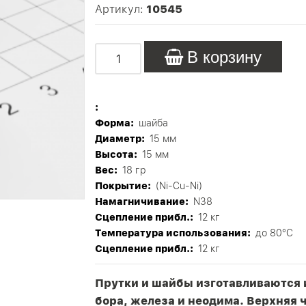
Артикул:
10545
В корзину
:
Форма:
шайба
Диаметр:
15 мм
Высота:
15 мм
Вес:
18 гр
Покрытие:
(Ni-Cu-Ni)
Намагничивание:
N38
Сцепление прибл.:
12 кг
Tемпература использования:
до 80°C
Сцепление прибл.:
12 кг
Прутки и шайбы изготавливаются 
бора, железа и неодима. Верхняя 