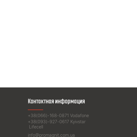
Контактная информация
+38(066)-168-0871
Vodafone
+38(093)-927-0617
Kyivstar
Lifecell
info@promagnit.com.ua