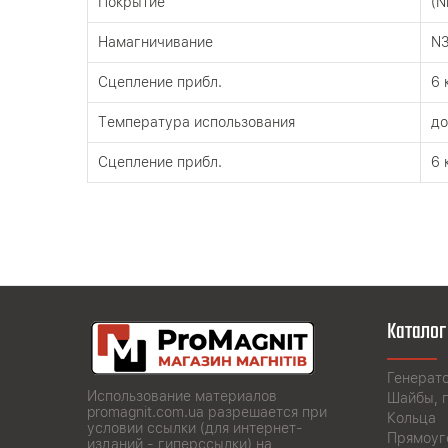
Покрытие
(N
Намагничивание
N
Сцепление прибл.
6 
Tемпература использования
до
Сцепление прибл.
6 
Каталог
Генерат
Использование материалов
Шайбы, 
promagnit.com.ua разрешается при
Кольца
условии ссылки (для интернет-
Прямоуг
изданий - гиперссылки) на