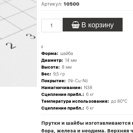
Артикул:
10500
В корзину
:
Форма:
шайба
Диаметр:
14 мм
Высота:
8 мм
Вес:
9,5 гр
Покрытие:
(Ni-Cu-Ni)
Намагничивание:
N38
Сцепление прибл.:
6 кг
Tемпература использования:
до 80°C
Сцепление прибл.:
6 кг
Прутки и шайбы изготавливаются 
бора, железа и неодима. Верхняя 