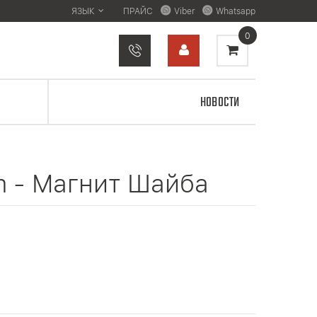
ЯЗЫК
ПРАЙС
Viber
Whatsapp
0
НОВОСТИ
m - Магнит Шайба