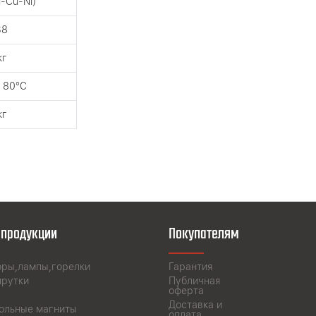
i-Cu-Ni)
38
кг
 80°C
кг
 продукции
Покупателям
оры,лампы,горелки
Гарантия
прутки
Публичная
оферта
Доставка и
ольные магниты
оплата