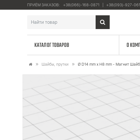
ПРИЁМ ЗАКАЗОВ:
+38(066)-168-0871
+38(093)-927-06
КАТАЛОГ ТОВАРОВ
О КОМ
Шайбы, прутки
Ø D14 mm х H8 mm - Магнит Шай