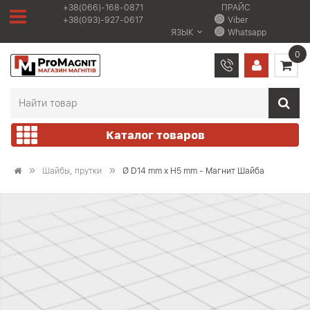
+38(066)-168-0871
ПРАЙС
+38(093)-927-0617
Viber
ЯЗЫК
Whatsapp
0
Каталог товаров
Шайбы, прутки
Ø D14 mm х H5 mm - Магнит Шайба