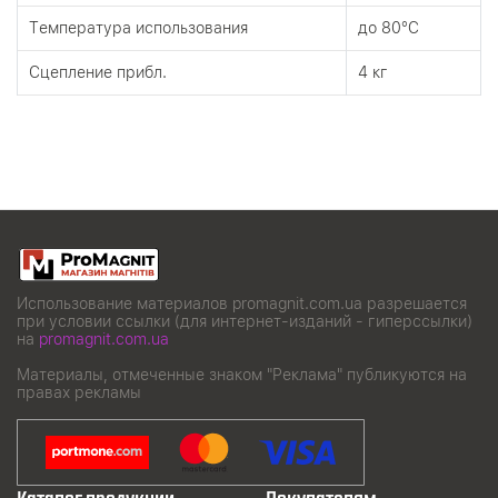
Tемпература использования
до 80°C
Сцепление прибл.
4 кг
Использование материалов promagnit.com.ua разрешается
при условии ссылки (для интернет-изданий - гиперссылки)
на
promagnit.com.ua
Материалы, отмеченные знаком "Реклама" публикуются на
правах рекламы