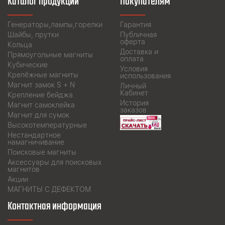
Каталог продукции
Покупателям
Генераторы,лампы,горелки
Гарантия
Шайбы, прутки
Публичная
оферта
Кольца
Доставка и
Прямоугольные магниты
оплата
Кубические
Условия
Крепёжные магниты
использования
Магнит замок S + N
Личный
Кабинет
Крепление бейджа
История
Магнит самоклейка
заказов
Магнит для сумок
Высокотемпературные
Нестандартное
намагничивание
Поисковые магниты
Аксессуары для поисковых
магнитов
Акции
МАГНИТЫ С ДЕФЕКТОМ
Контактная информация