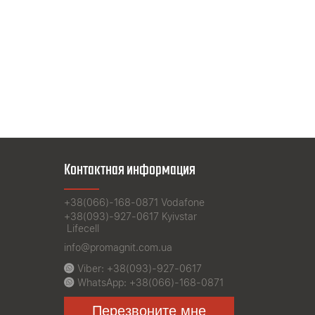
Контактная информация
+38(066)-168-0871
Vodafone
+38(093)-927-0617
Kyivstar
Lifecell
info@promagnit.com.ua
Viber:
+38(093)-927-0617
WhatsApp:
+38(066)-168-0871
Перезвоните мне