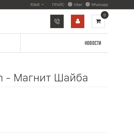
ЯЗЫК
ПРАЙС
Viber
Whatsapp
0
НОВОСТИ
m - Магнит Шайба