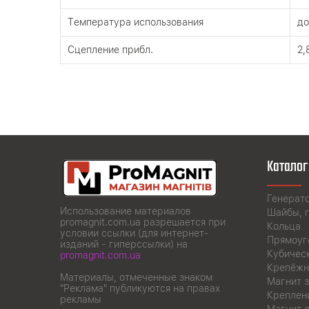
Tемпература использования
до
Сцепление прибл.
2,
Каталог
Генерат
Использование материалов
Шайбы, 
promagnit.com.ua разрешается при
Кольца
условии ссылки (для интернет-
Прямоуг
изданий - гиперссылки) на
Кубичес
promagnit.com.ua
Крепёжн
Материалы, отмеченные знаком
Магнит з
"Реклама" публикуются на правах
Креплен
рекламы