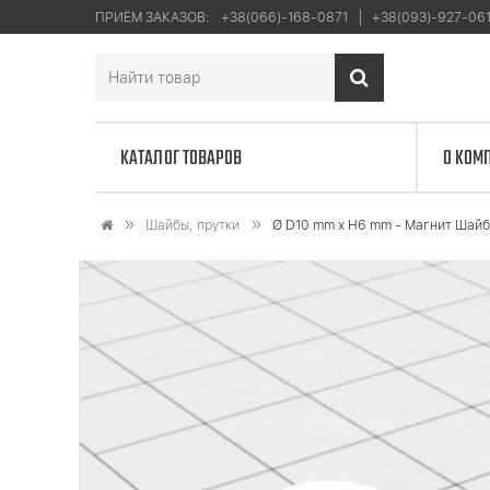
ПРИЁМ ЗАКАЗОВ:
+38(066)-168-0871
+38(093)-927-06
КАТАЛОГ ТОВАРОВ
О КОМ
Шайбы, прутки
Ø D10 mm х H6 mm - Магнит Шай