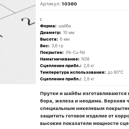
Артикул:
10360
:
Форма:
шайба
Диаметр:
10 мм
Высота:
6 мм
Вес:
3,6 гр
Покрытие:
(Ni-Cu-Ni)
Намагничивание:
N38
Сцепление прибл.:
2,8 кг
Tемпература использования:
до 80°C
Сцепление прибл.:
2,8 кг
Прутки и шайбы изготавливаются 
бора, железа и неодима. Верхняя 
специальным никелевым покрытие
защитить готовое изделие от корр
высокие показатели мощности сцеп