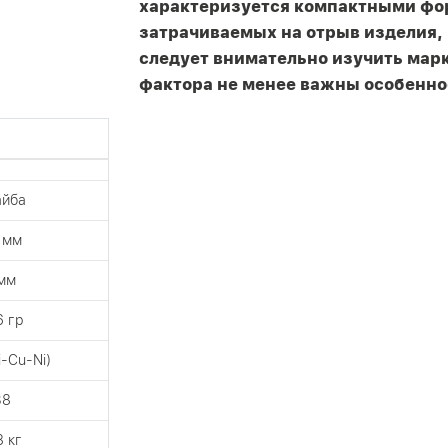
характеризуется компактными фор
затрачиваемых на отрыв изделия, 
следует внимательно изучить марк
фактора не менее важны особенно
айба
 мм
мм
6 гр
i-Cu-Ni)
38
8 кг