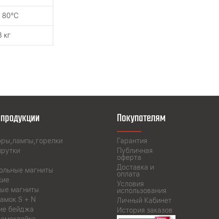
 80°C
8 кг
 продукции
Покупателям
оры,лампы,горелки
Гарантия
прутки
Публичная
оферта
Доставка и
ольные магниты
оплата
кие
Условия
ые магниты
использования
амок S + N
Личный Кабинет
ие бейджа
История заказов