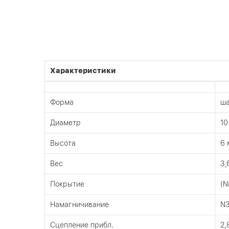
Характеристики
Форма
ш
Диаметр
10
Высота
6 
Вес
3,
Покрытие
(N
Намагничивание
N
Сцепление прибл.
2,