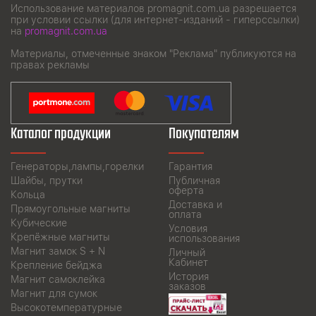
Использование материалов promagnit.com.ua разрешается
при условии ссылки (для интернет-изданий - гиперссылки)
на
promagnit.com.ua
Материалы, отмеченные знаком "Реклама" публикуются на
правах рекламы
Каталог продукции
Покупателям
Генераторы,лампы,горелки
Гарантия
Шайбы, прутки
Публичная
оферта
Кольца
Доставка и
Прямоугольные магниты
оплата
Кубические
Условия
Крепёжные магниты
использования
Магнит замок S + N
Личный
Кабинет
Крепление бейджа
История
Магнит самоклейка
заказов
Магнит для сумок
Высокотемпературные