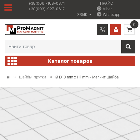
+38(066)-168-0871
ПРАЙС
+38(093)-927-0617
Viber
ЯЗЫК
Whatsapp
0
Каталог товаров
Шайбы, прутки
Ø D10 mm х H1 mm - Магнит Шайба