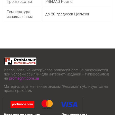
Производство
PREMAG Poland
Tемпература
до 80 градусов Цельсия
использования
Использование материалов promagnit.com.ua разрешается
при условии ссылки (для интернет-изданий - гиперссылки)
на
promagnit.com.ua
Материалы, отмеченные знаком "Реклама" публикуются на
правах рекламы