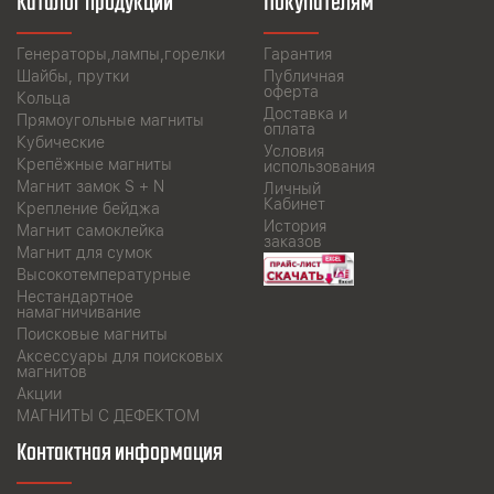
Каталог продукции
Покупателям
Генераторы,лампы,горелки
Гарантия
Шайбы, прутки
Публичная
оферта
Кольца
Доставка и
Прямоугольные магниты
оплата
Кубические
Условия
Крепёжные магниты
использования
Магнит замок S + N
Личный
Кабинет
Крепление бейджа
История
Магнит самоклейка
заказов
Магнит для сумок
Высокотемпературные
Нестандартное
намагничивание
Поисковые магниты
Аксессуары для поисковых
магнитов
Акции
МАГНИТЫ С ДЕФЕКТОМ
Контактная информация