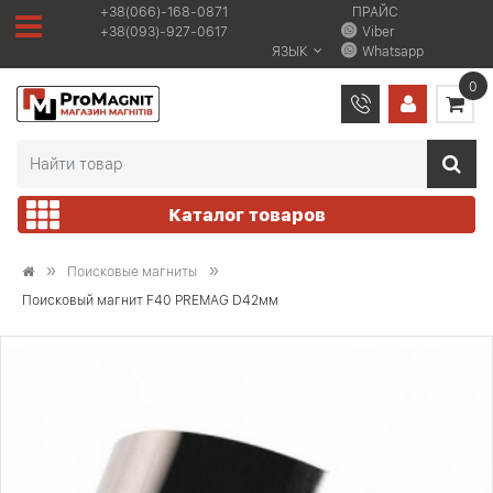
+38(066)-168-0871
ПРАЙС
+38(093)-927-0617
Viber
ЯЗЫК
Whatsapp
0
Каталог товаров
Поисковые магниты
Поисковый магнит F40 PREMAG D42мм