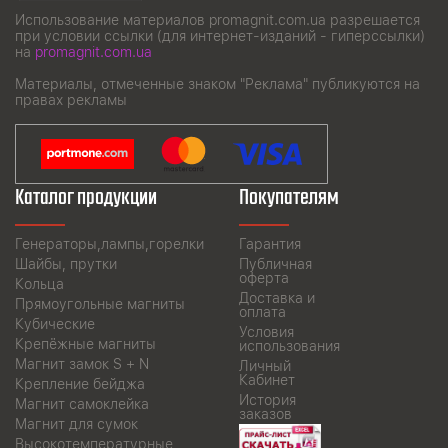
Использование материалов promagnit.com.ua разрешается
при условии ссылки (для интернет-изданий - гиперссылки)
на
promagnit.com.ua
Материалы, отмеченные знаком "Реклама" публикуются на
правах рекламы
Каталог продукции
Покупателям
Генераторы,лампы,горелки
Гарантия
Шайбы, прутки
Публичная
оферта
Кольца
Доставка и
Прямоугольные магниты
оплата
Кубические
Условия
Крепёжные магниты
использования
Магнит замок S + N
Личный
Кабинет
Крепление бейджа
История
Магнит самоклейка
заказов
Магнит для сумок
Высокотемпературные