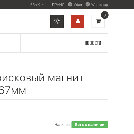
ЯЗЫК
ПРАЙС
Viber
Whatsapp
0
НОВОСТИ
оисковый магнит
D67мм
Наличие:
Есть в наличии