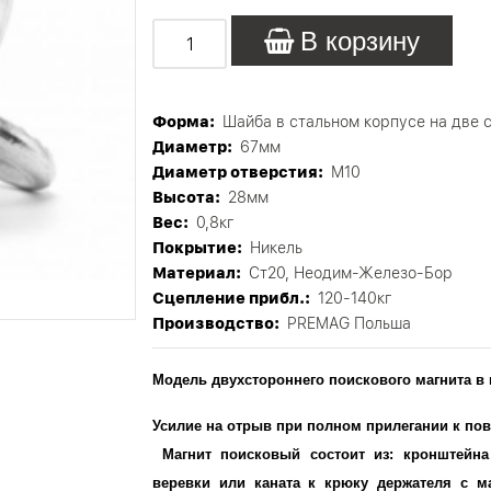
В корзину
Форма:
Шайба в стальном корпусе на две 
Диаметр:
67мм
Диаметр отверстия:
М10
Высота:
28мм
Вес:
0,8кг
Покрытие:
Никель
Материал:
Ст20, Неодим-Железо-Бор
Сцепление прибл.:
120-140кг
Производство:
PREMAG Польша
Модель двухстороннего поискового магнита в
Усилие на отрыв при полном прилегании к пове
Магнит поисковый состоит из: кронштейна
веревки или каната к крюку держателя с м