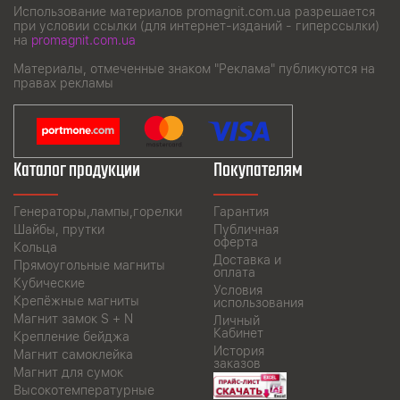
Использование материалов promagnit.com.ua разрешается
при условии ссылки (для интернет-изданий - гиперссылки)
на
promagnit.com.ua
Материалы, отмеченные знаком "Реклама" публикуются на
правах рекламы
Каталог продукции
Покупателям
Генераторы,лампы,горелки
Гарантия
Шайбы, прутки
Публичная
оферта
Кольца
Доставка и
Прямоугольные магниты
оплата
Кубические
Условия
Крепёжные магниты
использования
Магнит замок S + N
Личный
Кабинет
Крепление бейджа
История
Магнит самоклейка
заказов
Магнит для сумок
Высокотемпературные