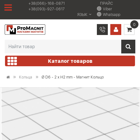
+38(066)-168-0871
ПРАЙС
+38(093)-927-0617
Viber
ЯЗЫК
Whatsapp
0
Каталог товаров
Кольца
Ø D6 - 2 х H2 mm - Магнит Кольцо