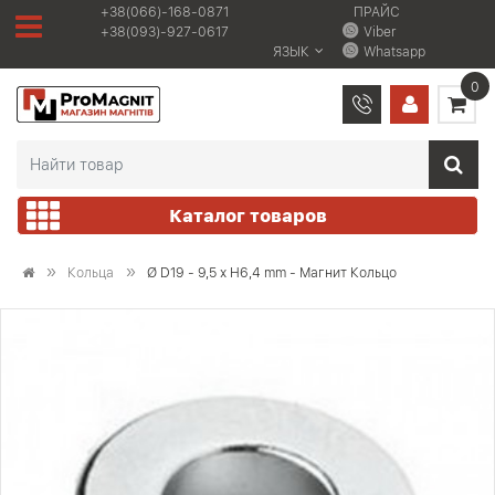
+38(066)-168-0871
ПРАЙС
+38(093)-927-0617
Viber
ЯЗЫК
Whatsapp
0
Каталог товаров
Кольца
Ø D19 - 9,5 х H6,4 mm - Магнит Кольцо