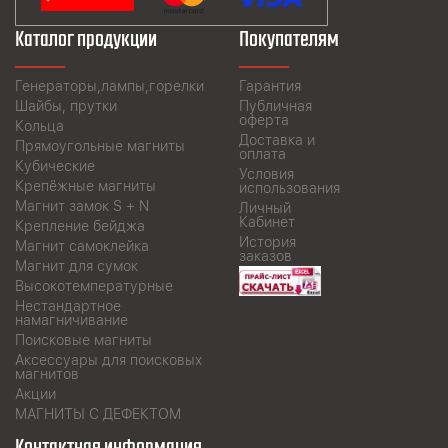
Каталог продукции
Покупателям
Генераторы,лампы,горелки
Гарантия
Шайбы, прутки
Публичная
оферта
Кольца
Доставка и
Прямоугольные магниты
оплата
Кубические
Условия
Крепёжные магниты
использования
Магнит замок S + N
Личный
Кабинет
Крепление бейджа
История
Магнит самоклейка
заказов
Магнит для сумок
Высокотемпературные
Нестандартное
намагничивание
Поисковые магниты
Аксессуары для поисковых
магнитов
Акции
МАГНИТЫ С ДЕФЕКТОМ
Контактная информация