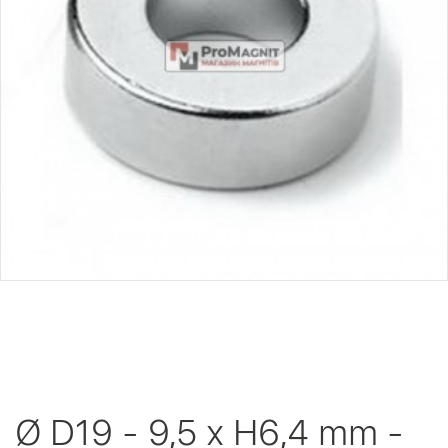
Ø D19 - 9,5 х H6,4 mm -