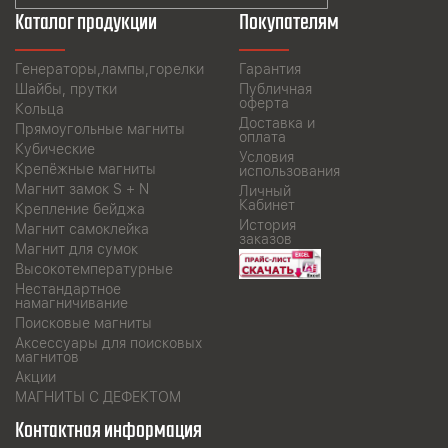
Каталог продукции
Покупателям
Генераторы,лампы,горелки
Гарантия
Шайбы, прутки
Публичная
оферта
Кольца
Доставка и
Прямоугольные магниты
оплата
Кубические
Условия
Крепёжные магниты
использования
Магнит замок S + N
Личный
Кабинет
Крепление бейджа
История
Магнит самоклейка
заказов
Магнит для сумок
Высокотемпературные
Нестандартное
намагничивание
Поисковые магниты
Аксессуары для поисковых
магнитов
Акции
МАГНИТЫ С ДЕФЕКТОМ
Контактная информация