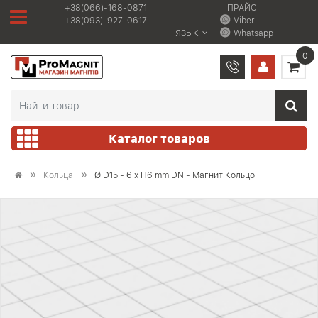
+38(066)-168-0871
ПРАЙС
+38(093)-927-0617
Viber
ЯЗЫК
Whatsapp
0
Каталог товаров
Кольца
Ø D15 - 6 х H6 mm DN - Магнит Кольцо