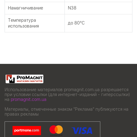
Намагничивание
N38
Tемпература
до 80°C
использования
Использование материалов promagnit.com.ua разрешается
при условии ссылки (для интернет-изданий - гиперссылки)
на
promagnit.com.ua
Материалы, отмеченные знаком "Реклама" публикуются на
правах рекламы