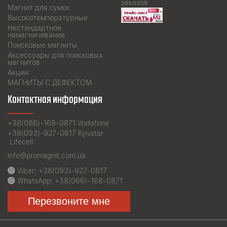
заказов
Магнит для сумок
Высокотемпературные
Нестандартное
намагничивание
Поисковые магниты
Аксессуары для поисковых
магнитов
Акции
МАГНИТЫ С ДЕФЕКТОМ
Контактная информация
+38(066)-168-0871
Vodafone
+38(093)-927-0617
Kyivstar
Lifecell
info@promagnit.com.ua
Viber:
+38(093)-927-0617
WhatsApp:
+38(066)-168-0871
Перезвоните мне