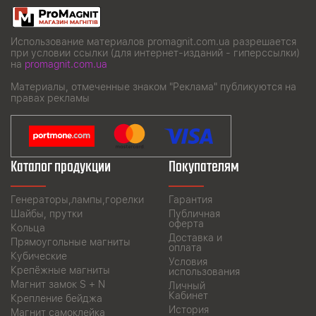
Использование материалов promagnit.com.ua разрешается
при условии ссылки (для интернет-изданий - гиперссылки)
на
promagnit.com.ua
Материалы, отмеченные знаком "Реклама" публикуются на
правах рекламы
Каталог продукции
Покупателям
Генераторы,лампы,горелки
Гарантия
Шайбы, прутки
Публичная
оферта
Кольца
Доставка и
Прямоугольные магниты
оплата
Кубические
Условия
Крепёжные магниты
использования
Магнит замок S + N
Личный
Кабинет
Крепление бейджа
История
Магнит самоклейка