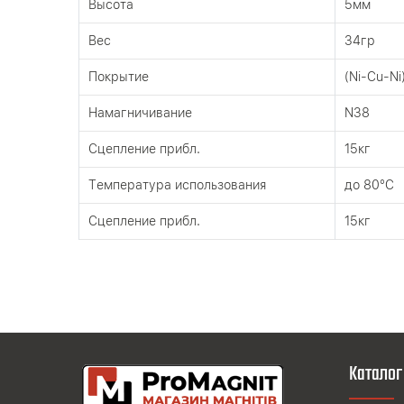
Высота
5мм
Вес
34гр
Покрытие
(Ni-Cu-Ni
Намагничивание
N38
Сцепление прибл.
15кг
Tемпература использования
до 80°C
Сцепление прибл.
15кг
Каталог