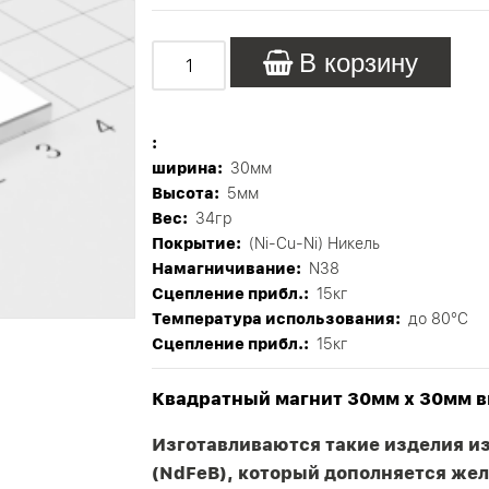
В корзину
:
ширина:
30мм
Высота:
5мм
Вес:
34гр
Покрытие:
(Ni-Cu-Ni) Никель
Намагничивание:
N38
Сцепление прибл.:
15кг
Tемпература использования:
до 80°C
Сцепление прибл.:
15кг
Квадратный магнит 30мм х 30мм 
Изготавливаются такие изделия и
(NdFeB), который дополняется жел