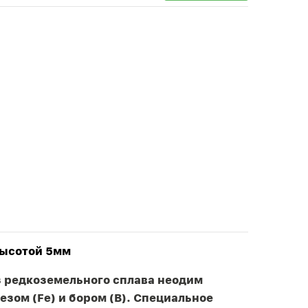
высотой 5мм
з редкоземельного сплава неодим
езом (Fe) и бором (B). Специальное