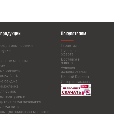
 продукции
Покупателям
оры,лампы,горелки
Гарантия
прутки
Публичная
оферта
Доставка и
ольные магниты
оплата
кие
Условия
ые магниты
использования
амок S + N
Личный Кабинет
ие бейджа
История заказов
самоклейка
для сумок
емпературные
артное намагничивание
ые магниты
ары для поисковых магнитов