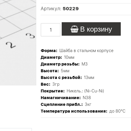
Артикул:
50229
В корзину
Форма:
Шайба в стальном корпусе
Диаметр:
10мм
Диаметр резьбы:
М3
Высота:
5мм
Высота с резьбой:
13мм
Вес:
3гр
Покрытие:
Никель.: (Ni-Cu-Ni)
Намагничивание:
N38
Сцепление прибл.:
3кг
Tемпература использования:
до 80°C