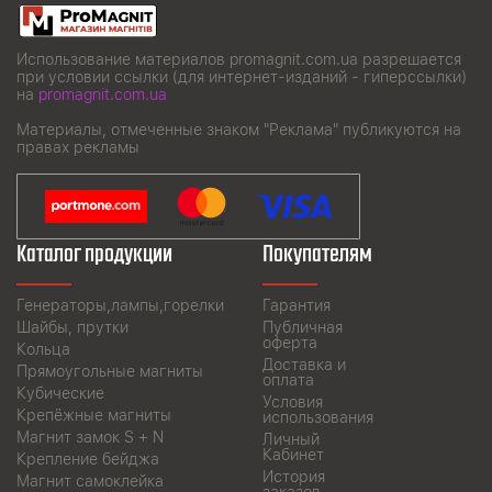
Использование материалов promagnit.com.ua разрешается
при условии ссылки (для интернет-изданий - гиперссылки)
на
promagnit.com.ua
Материалы, отмеченные знаком "Реклама" публикуются на
правах рекламы
Каталог продукции
Покупателям
Генераторы,лампы,горелки
Гарантия
Шайбы, прутки
Публичная
оферта
Кольца
Доставка и
Прямоугольные магниты
оплата
Кубические
Условия
Крепёжные магниты
использования
Магнит замок S + N
Личный
Кабинет
Крепление бейджа
История
Магнит самоклейка
заказов