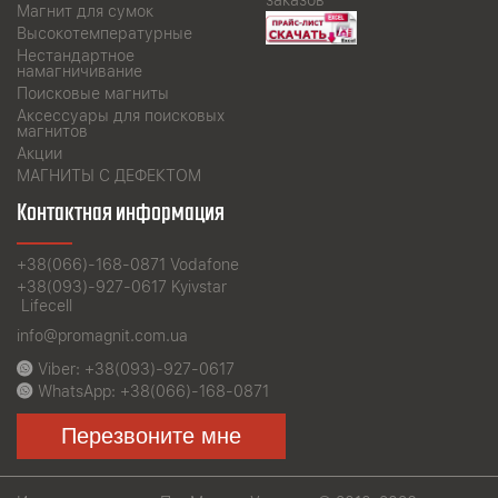
Магнит для сумок
Высокотемпературные
Нестандартное
намагничивание
Поисковые магниты
Аксессуары для поисковых
магнитов
Акции
МАГНИТЫ С ДЕФЕКТОМ
Контактная информация
+38(066)-168-0871
Vodafone
+38(093)-927-0617
Kyivstar
Lifecell
info@promagnit.com.ua
Viber:
+38(093)-927-0617
WhatsApp:
+38(066)-168-0871
Перезвоните мне