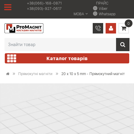
+38(066)-168-0871
ПРАЙС
+38(093)-927-0617
Viber
МОВА
Whatsapp
0
Каталог товарів
Прямокутні магніти
20 x 10 x 5 mm - Прямокутний магніт