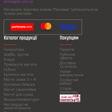
promagnit.com.ua
Матеріали, відмічені знаком "Реклама" публікуються на
правах реклами
Каталог продукції
Покупцям
Генератори
Гарантія
Шайби, прутки
Публічна
оферта
Кільця
Доставка
Прямокутні магніти
та оплата
Кубічні
Умови
Кріпильні магніти
використання
Магніт замок S + N
Особистий
кабінет
Кріплення бейджа
Історія
Магніт самоклейка
замовлень
Магніт для сумок
Високотемпературні
Нестандартне
намагнічування