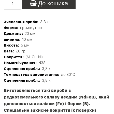
До кошика
Зчеплення прибл:
3,8 кг
Форма:
прямокутник
Довжина:
20 мм
ширина:
10 мм
Висота:
5 мм
Вага:
7,6 гр
Покриття:
(Ni-Cu-Ni)
Намагнічування:
N38
Сцеплення прибл.:
3,8 кг
Tемпература використання:
до 80°C
Сцеплення прибл.:
3,8 кг
Виготовляються такі вироби з
редкоземельного сплаву неодим (NdFeB), який
доповнюється залізом (Fe) і бором (B).
Спеціальне захисне покриття їх поверхні