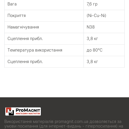
Вага
7,6 гр
Покриття
(Ni-Cu-Ni)
Намагнічування
N38
Сцеплення прибл.
3,8 кг
Tемпература використання
до 80°C
Сцеплення прибл.
3,8 кг
Використання матеріалів promagnit.com.ua дозволяється за
умови посилання (для інтернет-видань - гіперпосилання) на